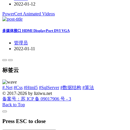
2022-01-12
PowerCert Animated Videos
多媒体接口 HDMI DisplayPort DVI VGA
管理员
2022-01-11
标签云
#.Net
#Css
#Html5
#SqlServer
#数据结构
#算法
© 2017-2026 by liziwu.net
备案号：苏 ICP 备 09017906 号 - 3
Back to Top
Press ESC to close