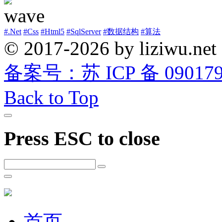
#.Net
#Css
#Html5
#SqlServer
#数据结构
#算法
© 2017-2026 by liziwu.net
备案号：苏 ICP 备 0901790
Back to Top
Press ESC to close
首页