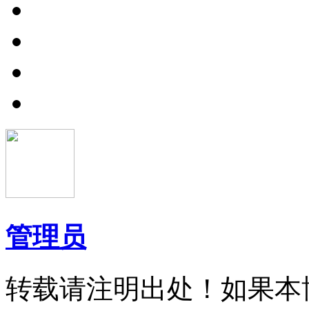
为什么需要三次握手？其一、为了防止服务器端开启一些无用
其二、防止已失效的连接请求报文段突然又传送到了服务端，
TCP 四次挥手
数据传输结束之后，通信双方都可以主动发起断开连接请求，这里假定客户端
客户端发送释放连接报文，第一次挥手 (FIN=1，seq=u)，发送完毕后，客户端
服务端发送确认报文，第二次挥手 (ACK=1，ack=u+1,seq =v)，发送
服务端发送释放连接报文，第三次挥手 (FIN=1，ACK1,seq=w,ack=u
管理员
客户端发送确认报文，第四次挥手 (ACK=1，seq=u+1,ack=w+1)
转载请注明出处！如果本