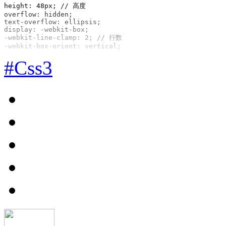
height: 48px; // 高度

overflow: hidden;

text-overflow: ellipsis;

display: -webkit-box;

-webkit-line-clamp: 2; // 行数

-webkit-box-orient: vertical;
#Css3