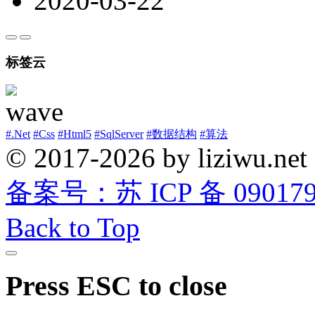
2020-03-22
标签云
#.Net
#Css
#Html5
#SqlServer
#数据结构
#算法
© 2017-2026 by liziwu.net
备案号：苏 ICP 备 0901790
Back to Top
Press ESC to close