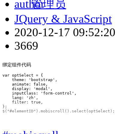
管理员
JQuery & JavaScript
2020-12-17 09:52:20
3669
绑定组件代码
var optSelect = {

    theme: 'bootstrap',

    animate: false,

    display: 'modal',

    inputClass: 'form-control',

    lang: 'zh',

    filter: true,

};

$("#elementID").mobiscroll().select(optSelect);