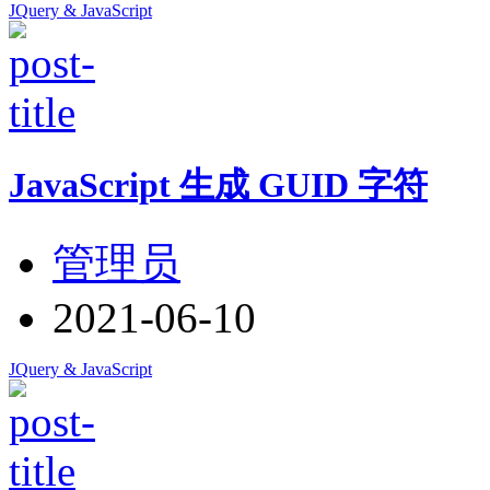
JQuery & JavaScript
JavaScript 生成 GUID 字符
管理员
2021-06-10
JQuery & JavaScript