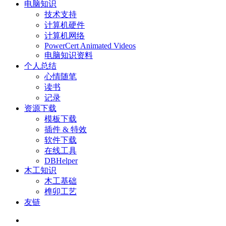
电脑知识
技术支持
计算机硬件
计算机网络
PowerCert Animated Videos
电脑知识资料
个人总结
心情随笔
读书
记录
资源下载
模板下载
插件 & 特效
软件下载
在线工具
DBHelper
木工知识
木工基础
榫卯工艺
友链