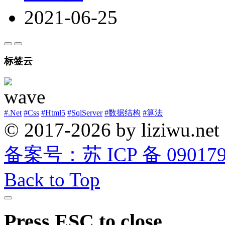
2021-06-25
标签云
#.Net
#Css
#Html5
#SqlServer
#数据结构
#算法
© 2017-2026 by liziwu.net
备案号：苏 ICP 备 0901790
Back to Top
Press ESC to close