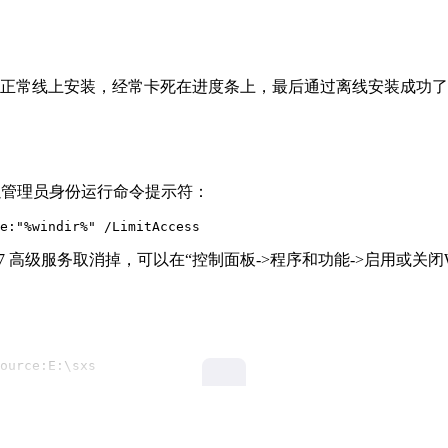
了好久都没有正常线上安装，经常卡死在进度条上，最后通过离线安装成功
夹下，并以管理员身份运行命令提示符：
e:"%windir%" /LimitAccess
 4.7 高级服务取消掉，可以在“控制面板->程序和功能->启用或关
ource:E:\sxs