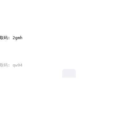
取码: 2gmh

取码: qw94
